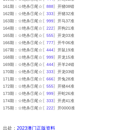
161期：☆绝杀①尾☆〖
888
〗开猪08错
162期：☆绝杀①尾☆〖
333
〗开猪32准
163期：☆绝杀①尾☆〖
999
〗开马37准
164期：☆绝杀①尾☆〖
222
〗开狗21准
165期：☆绝杀①尾☆〖
555
〗开龙03准
166期：☆绝杀①尾☆〖
777
〗开牛06准
167期：☆绝杀①尾☆〖
444
〗开鼠19准
168期：☆绝杀①尾☆〖
999
〗开龙15准
169期：☆绝杀①尾☆〖
444
〗开羊24错
170期：☆绝杀①尾☆〖
333
〗开龙03错
171期：☆绝杀①尾☆〖
666
〗开兔28准
172期：☆绝杀①尾☆〖
555
〗开猪44准
173期：☆绝杀①尾☆〖
999
〗开蛇26准
174期：☆绝杀①尾☆〖
333
〗开虎41准
175期：☆绝杀①尾☆〖
222
〗开0000准
出处：
2023澳门正版资料