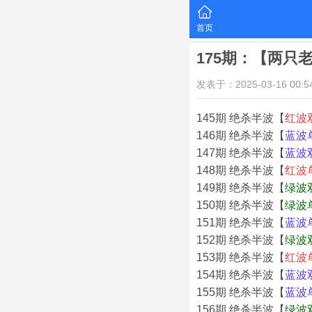
首页
175期：【两只
发表于：2025-03-16 00:54
145期 绝杀半波【
红波
146期 绝杀半波【
蓝波
147期 绝杀半波【
蓝波
148期 绝杀半波【
红波
149期 绝杀半波【
绿波
150期 绝杀半波【
绿波
151期 绝杀半波【
蓝波
152期 绝杀半波【
绿波
153期 绝杀半波【
红波
154期 绝杀半波【
蓝波
155期 绝杀半波【
蓝波
156期 绝杀半波【
绿波