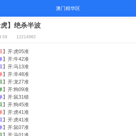
澳门精华区
老虎】绝杀半波
:59
12214982
双
】开:虎05准
单
】开:牛42准
双
】开:马13准
单
】开:羊48准
双
】开:龙27准
单
】开:狗09准
单
】开:鼠31错
双
】开:狗45准
单
】开:虎41准
双
】开:虎41准
单
】开:鼠07准
双
】开:马01准