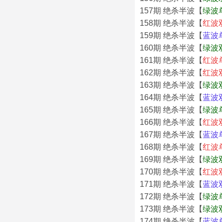
157期 绝杀半波【
绿波
158期 绝杀半波【
红波
159期 绝杀半波【
蓝波
160期 绝杀半波【
绿波
161期 绝杀半波【
红波
162期 绝杀半波【
红波
163期 绝杀半波【
绿波
164期 绝杀半波【
蓝波
165期 绝杀半波【
绿波
166期 绝杀半波【
红波
167期 绝杀半波【
蓝波
168期 绝杀半波【
红波
169期 绝杀半波【
绿波
170期 绝杀半波【
红波
171期 绝杀半波【
蓝波
172期 绝杀半波【
绿波
173期 绝杀半波【
绿波
174期 绝杀半波【
蓝波