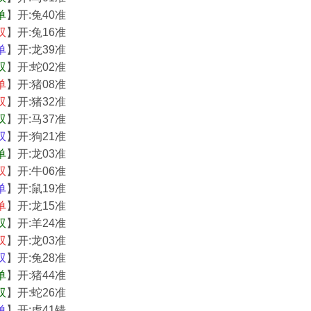
单
】开:兔40准
双
】开:兔16准
单
】开:龙39准
双
】开:蛇02准
单
】开:猪08准
双
】开:猪32准
双
】开:马37准
双
】开:狗21准
单
】开:龙03准
双
】开:牛06准
单
】开:鼠19准
单
】开:龙15准
双
】开:羊24准
双
】开:龙03准
双
】开:兔28准
单
】开:猪44准
双
】开:蛇26准
单
】开:虎41错