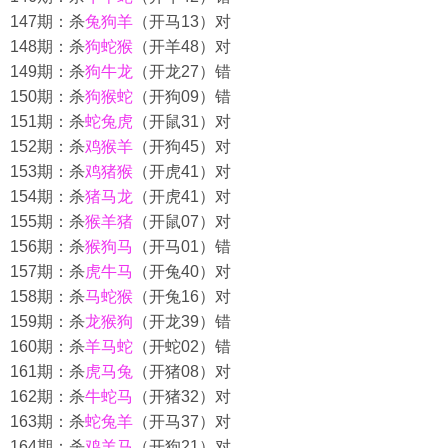
147期：杀
兔狗羊
（开马13）对
148期：杀
狗蛇猴
（开羊48）对
149期：杀
狗牛龙
（开龙27）错
150期：杀
狗猴蛇
（开狗09）错
151期：杀
蛇兔虎
（开鼠31）对
152期：杀
鸡猴羊
（开狗45）对
153期：杀
鸡猪猴
（开虎41）对
154期：杀
猪马龙
（开虎41）对
155期：杀
猴羊猪
（开鼠07）对
156期：杀
猴狗马
（开马01）错
157期：杀
虎牛马
（开兔40）对
158期：杀
马蛇猴
（开兔16）对
159期：杀
龙猴狗
（开龙39）错
160期：杀
羊马蛇
（开蛇02）错
161期：杀
虎马兔
（开猪08）对
162期：杀
牛蛇马
（开猪32）对
163期：杀
蛇兔羊
（开马37）对
164期：杀
鸡羊马
（开狗21）对