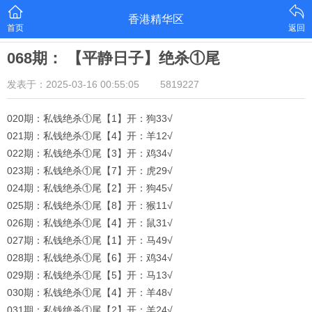
香港精华区
首页
返回
068期： 【平静日子】绝杀①尾
发表于：2025-03-16 00:55:05
5819227
020期：私钱绝杀①尾【1】开：狗33√
021期：私钱绝杀①尾【4】开：羊12√
022期：私钱绝杀①尾【3】开：鸡34√
023期：私钱绝杀①尾【7】开：虎29√
024期：私钱绝杀①尾【2】开：狗45√
025期：私钱绝杀①尾【8】开：猴11√
026期：私钱绝杀①尾【4】开：鼠31√
027期：私钱绝杀①尾【1】开：马49√
028期：私钱绝杀①尾【6】开：鸡34√
029期：私钱绝杀①尾【5】开：马13√
030期：私钱绝杀①尾【4】开：羊48√
031期：私钱绝杀①尾【2】开：羊24√