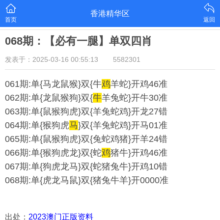
香港精华区
首页
返回
068期：【必有一腿】单双四肖
发表于：2025-03-16 00:55:13
5582301
061期:单{
马龙鼠猴
}双{牛
鸡
羊蛇
}开鸡46准
062期:单{
龙鼠猴狗
}双{
牛
羊兔蛇
}开牛30准
063期:单{
鼠猴狗虎
}双{羊兔蛇鸡
}开龙27错
064期:单{
猴狗虎
马
}双{羊兔蛇鸡
}开马01准
065期:单{鼠
猴狗虎
}双{兔蛇鸡猪
}开羊24错
066期:单{
猴狗虎龙
}双{蛇
鸡
猪牛
}开鸡46准
067期:单{
狗虎龙马
}双{蛇猪兔牛
}开鸡10错
068期:单{
虎龙马鼠
}双{猪兔牛羊
}开0000准
出处：
2023澳门正版资料