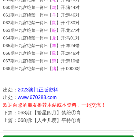
060期✄九宫绝禁一肖✄【
鸡
】开:猪44对
061期✄九宫绝禁一肖✄【
羊
】开:鸡46对
062期✄九宫绝禁一肖✄【
鼠
】开:牛30对
063期✄九宫绝禁一肖✄【
蛇
】开:龙27对
064期✄九宫绝禁一肖✄【
龙
】开:马01对
065期✄九宫绝禁一肖✄【
羊
】开:羊24错
066期✄九宫绝禁一肖✄【
鼠
】开:鸡46对
067期✄九宫绝禁一肖✄【
鸡
】开:鸡10错
068期✄九宫绝禁一肖✄【
猪
】开:0000对
出处：
2023澳门正版资料
出处：
www.670288.com
欢迎向您的朋友推荐本站或本资料，一起交流！
下篇：068期:【繁星四月】禁绝①肖
上篇：068期:【人生几度】平特①肖