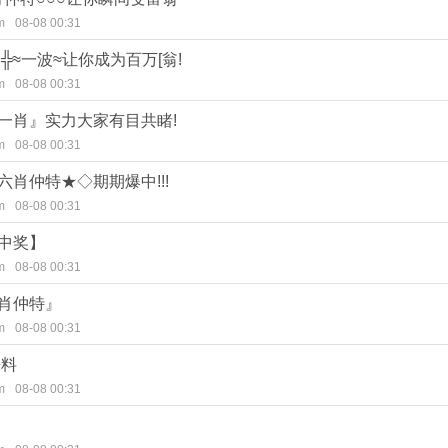
m
08-08 00:31
←╬≈一波≈让你成为百万[翁!
m
08-08 00:31
特一肖』实力大家有目共睹!
m
08-08 00:31
品六肖仲特★◇期期爆中!!!
m
08-08 00:31
尾中奖】
m
08-08 00:31
①肖仲特』
m
08-08 00:31
来料
m
08-08 00:31
期