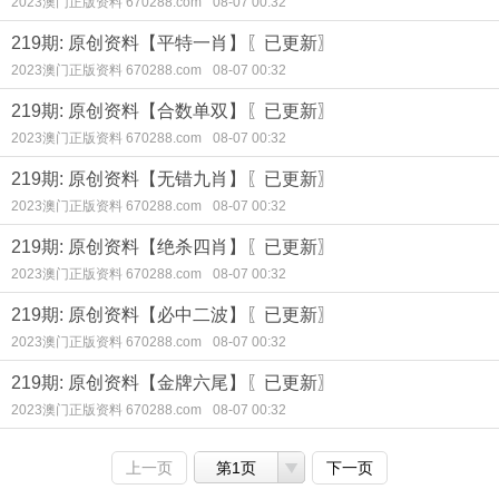
2023澳门正版资料 670288.com
08-07 00:32
219期: 原创资料【平特一肖】〖已更新〗
2023澳门正版资料 670288.com
08-07 00:32
219期: 原创资料【合数单双】〖已更新〗
2023澳门正版资料 670288.com
08-07 00:32
219期: 原创资料【无错九肖】〖已更新〗
2023澳门正版资料 670288.com
08-07 00:32
219期: 原创资料【绝杀四肖】〖已更新〗
2023澳门正版资料 670288.com
08-07 00:32
219期: 原创资料【必中二波】〖已更新〗
2023澳门正版资料 670288.com
08-07 00:32
219期: 原创资料【金牌六尾】〖已更新〗
2023澳门正版资料 670288.com
08-07 00:32
上一页
第1页
下一页