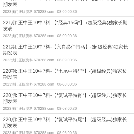
期发表
2023澳门正版资料 670288.com
08-09 00:36
221期: 王中王10中7料-【*经典15码*】-(超级经典)独家长期
发表
2023澳门正版资料 670288.com
08-09 00:36
221期: 王中王10中7料-【六肖必仲持马】-(超级经典)独家长
期发表
2023澳门正版资料 670288.com
08-09 00:36
220期: 王中王10中7料-【*七尾中特码*】-(超级经典)独家长
期发表
2023澳门正版资料 670288.com
08-08 00:36
220期: 王中王10中7料-【*复试平特肖*】-(超级经典)独家长
期发表
2023澳门正版资料 670288.com
08-08 00:36
220期: 王中王10中7料-【*复试平特尾*】-(超级经典)独家长
期发表
2023澳门正版资料 670288.com
08-08 00:36