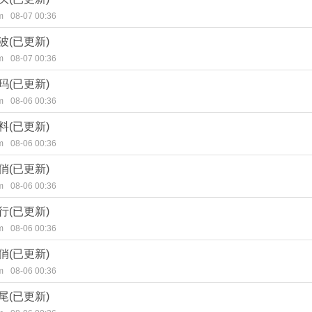
m
08-07 00:36
波(已更新)
m
08-07 00:36
玛(已更新)
m
08-06 00:36
料(已更新)
m
08-06 00:36
俏(已更新)
m
08-06 00:36
行(已更新)
m
08-06 00:36
俏(已更新)
m
08-06 00:36
尾(已更新)