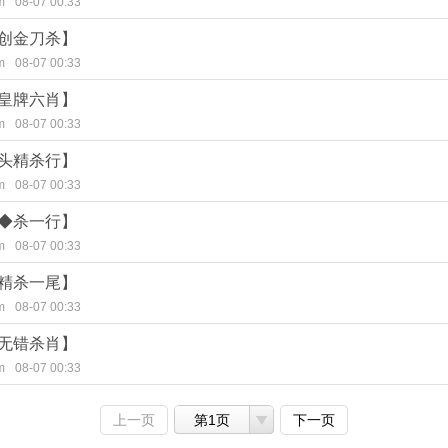
m
08-07 00:33
原创金刀杀】
m
08-07 00:33
典皇牌六肖】
m
08-07 00:33
三头精杀行】
m
08-07 00:33
◆◆杀一行】
m
08-07 00:33
期精杀一尾】
m
08-07 00:33
师无错杀肖】
m
08-07 00:33
上一页
第1页
下一页