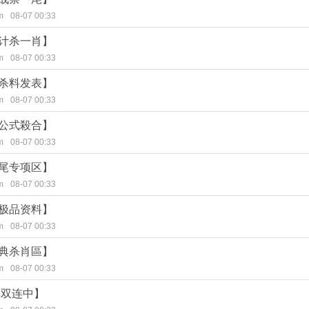
m
08-07 00:33
统计杀一肖】
m
08-07 00:33
合杀料发表】
m
08-07 00:33
创公式殺合】
m
08-07 00:33
一尾专项区】
m
08-07 00:33
※极品资料】
m
08-07 00:33
经典杀肖區】
m
08-07 00:33
●单双连中】