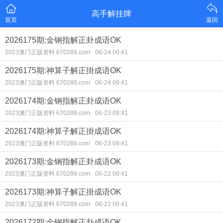
高手解挂牌
首页
返回
2026175期:金钢指解正卦成语OK
2023澳门正版资料 670288.com
06-24 09:41
2026175期:神算子解正掛成语OK
2023澳门正版资料 670288.com
06-24 09:41
2026174期:金钢指解正卦成语OK
2023澳门正版资料 670288.com
06-23 09:41
2026174期:神算子解正掛成语OK
2023澳门正版资料 670288.com
06-23 09:41
2026173期:金钢指解正卦成语OK
2023澳门正版资料 670288.com
06-22 09:41
2026173期:神算子解正掛成语OK
2023澳门正版资料 670288.com
06-22 09:41
2026172期:金钢指解正卦成语OK