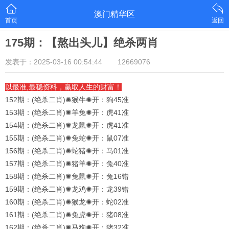
澳门精华区
首页
返回
175期：【熬出头儿】绝杀两肖
发表于：2025-03-16 00:54:44
12669076
以最准,最稳资料，赢取人生的财富！
152期：(绝杀二肖)✺猴牛✺开：狗45准
153期：(绝杀二肖)✺羊兔✺开：虎41准
154期：(绝杀二肖)✺龙鼠✺开：虎41准
155期：(绝杀二肖)✺兔蛇✺开：鼠07准
156期：(绝杀二肖)✺蛇猪✺开：马01准
157期：(绝杀二肖)✺猪羊✺开：兔40准
158期：(绝杀二肖)✺兔鼠✺开：兔16错
159期：(绝杀二肖)✺龙鸡✺开：龙39错
160期：(绝杀二肖)✺猴龙✺开：蛇02准
161期：(绝杀二肖)✺兔虎✺开：猪08准
162期：(绝杀二肖)✺马狗✺开：猪32准