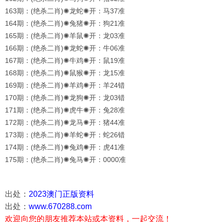
163期：(绝杀二肖)✺龙蛇✺开：马37准
164期：(绝杀二肖)✺兔猪✺开：狗21准
165期：(绝杀二肖)✺羊鼠✺开：龙03准
166期：(绝杀二肖)✺龙蛇✺开：牛06准
167期：(绝杀二肖)✺牛鸡✺开：鼠19准
168期：(绝杀二肖)✺鼠猴✺开：龙15准
169期：(绝杀二肖)✺羊鸡✺开：羊24错
170期：(绝杀二肖)✺龙狗✺开：龙03错
171期：(绝杀二肖)✺虎牛✺开：兔28准
172期：(绝杀二肖)✺龙马✺开：猪44准
173期：(绝杀二肖)✺羊蛇✺开：蛇26错
174期：(绝杀二肖)✺兔鸡✺开：虎41准
175期：(绝杀二肖)✺兔马✺开：0000准
出处：
2023澳门正版资料
出处：
www.670288.com
欢迎向您的朋友推荐本站或本资料，一起交流！