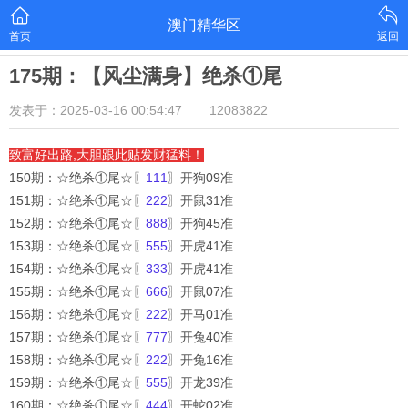
澳门精华区
首页
返回
175期：【风尘满身】绝杀①尾
发表于：2025-03-16 00:54:47
12083822
致富好出路,大胆跟此贴发财猛料！
150期：☆绝杀①尾☆〖
111
〗开狗09准
151期：☆绝杀①尾☆〖
222
〗开鼠31准
152期：☆绝杀①尾☆〖
888
〗开狗45准
153期：☆绝杀①尾☆〖
555
〗开虎41准
154期：☆绝杀①尾☆〖
333
〗开虎41准
155期：☆绝杀①尾☆〖
666
〗开鼠07准
156期：☆绝杀①尾☆〖
222
〗开马01准
157期：☆绝杀①尾☆〖
777
〗开兔40准
158期：☆绝杀①尾☆〖
222
〗开兔16准
159期：☆绝杀①尾☆〖
555
〗开龙39准
160期：☆绝杀①尾☆〖
444
〗开蛇02准