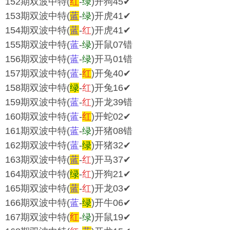
152期双波中特(
红
-
绿
)开狗45✔
153期双波中特(
蓝
-
绿
)开虎41✔
154期双波中特(
蓝
-
红
)开虎41✔
155期双波中特(
蓝
-
绿
)开鼠07错
156期双波中特(
蓝
-
绿
)开马01错
157期双波中特(
蓝
-
红
)开兔40✔
158期双波中特(
绿
-
红
)开兔16✔
159期双波中特(
蓝
-
红
)开龙39错
160期双波中特(
蓝
-
红
)开蛇02✔
161期双波中特(
蓝
-
绿
)开猪08错
162期双波中特(
蓝
-
绿
)开猪32✔
163期双波中特(
蓝
-
红
)开马37✔
164期双波中特(
绿
-
红
)开狗21✔
165期双波中特(
蓝
-
红
)开龙03✔
166期双波中特(
蓝
-
绿
)开牛06✔
167期双波中特(
红
-
绿
)开鼠19✔