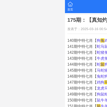
首页
175期：【真知
发表于：2025-03-16 00:54
140期中特七肖【
狗
兔
141期中特七肖【
蛇马
142期中特七肖【
蛇猪
143期中特七肖【
牛虎
144期中特七肖【
蛇
鼠
145期中特七肖【
马蛇
146期中特七肖【
兔蛇
147期中特七肖【
鸡狗
148期中特七肖【
龙虎
149期中特七肖【
狗鼠
150期中特七肖【
鼠牛
151期中特七肖【
鼠
牛