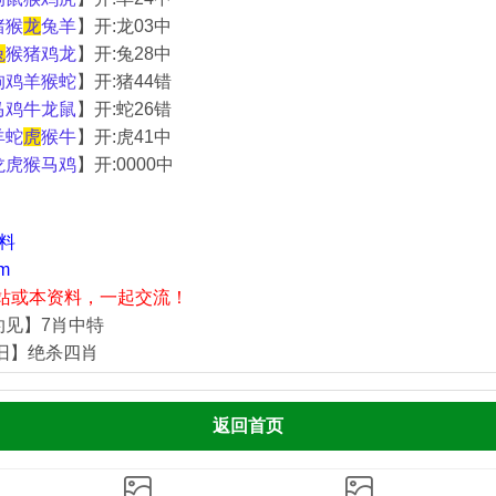
猪猴
龙
兔羊
】开:龙03中
兔
猴猪鸡龙
】开:兔28中
狗鸡羊猴蛇
】开:猪44错
马鸡牛龙鼠
】开:蛇26错
羊蛇
虎
猴牛
】开:虎41中
龙虎猴马鸡
】开:0000中
资料
m
站或本资料，一起交流！
灼见】7肖中特
依旧】绝杀四肖
返回首页