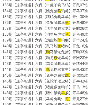
133期【凉亭相遇】六肖【牛虎羊狗马鸡】
开鼠07错
134期【凉亭相遇】六肖【猴兔猪
马
鸡虎】
开马37准
135期【凉亭相遇】六肖【猪鸡兔狗马羊】
开牛30错
136期【凉亭相遇】六肖【兔猴鼠猪马
羊
】
开羊48准
137期【凉亭相遇】六肖【猪牛鼠狗猴龙】
开蛇26错
138期【凉亭相遇】六肖【狗羊兔虎猴
马
】
开马49准
139期【凉亭相遇】六肖【鸡虎蛇
羊
狗猴】
开羊24准
140期【凉亭相遇】六肖【鼠马蛇
兔
猪狗】
开兔16准
141期【凉亭相遇】六肖【
狗
马鼠蛇兔猪】
开狗33准
142期【凉亭相遇】六肖【狗龙
猴
蛇羊虎】
开猴23准
143期【凉亭相遇】六肖【鸡兔鼠狗马虎】
开猪44错
144期【凉亭相遇】六肖【
鼠
兔蛇猴龙羊】
开鼠43准
145期【凉亭相遇】六肖【兔牛龙猪猴
虎
】
开虎05准
146期【凉亭相遇】六肖【兔蛇羊猴虎猪】
开牛42错
147期【凉亭相遇】六肖【猪虎猴兔狗羊】
开马13错
148期【凉亭相遇】六肖【猪牛鼠狗
羊
猴】
开羊48准
149期【凉亭相遇】六肖【马虎兔狗牛
龙
】
开龙27准
150期【凉亭相遇】六肖【蛇猴鼠鸡兔虎】
开狗09错