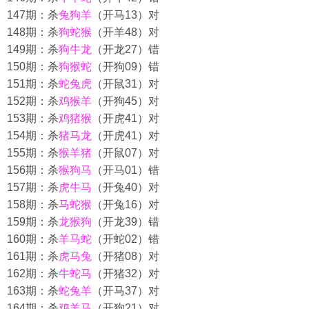
147期：杀
兔狗羊
（开马13）对
148期：杀
狗蛇猴
（开羊48）对
149期：杀
狗牛龙
（开龙27）错
150期：杀
狗猴蛇
（开狗09）错
151期：杀
蛇兔虎
（开鼠31）对
152期：杀
鸡猴羊
（开狗45）对
153期：杀
鸡猪猴
（开虎41）对
154期：杀
猪马龙
（开虎41）对
155期：杀
猴羊猪
（开鼠07）对
156期：杀
猴狗马
（开马01）错
157期：杀
虎牛马
（开兔40）对
158期：杀
马蛇猴
（开兔16）对
159期：杀
龙猴狗
（开龙39）错
160期：杀
羊马蛇
（开蛇02）错
161期：杀
虎马兔
（开猪08）对
162期：杀
牛蛇马
（开猪32）对
163期：杀
蛇兔羊
（开马37）对
164期：杀
鸡羊马
（开狗21）对