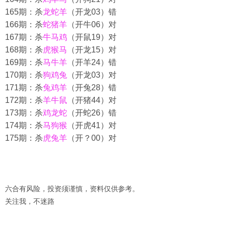
165期：杀
龙蛇羊
（开龙03）错
166期：杀
蛇猪羊
（开牛06）对
167期：杀
牛马鸡
（开鼠19）对
168期：杀
虎猴马
（开龙15）对
169期：杀
马牛羊
（开羊24）错
170期：杀
狗鸡兔
（开龙03）对
171期：杀
兔鸡羊
（开兔28）错
172期：杀
羊牛鼠
（开猪44）对
173期：杀
鸡龙蛇
（开蛇26）错
174期：杀
马狗猴
（开虎41）对
175期：杀
虎兔羊
（开？00）对
六合有风险，投资须谨慎，资料仅供参考。
关注我，不迷路