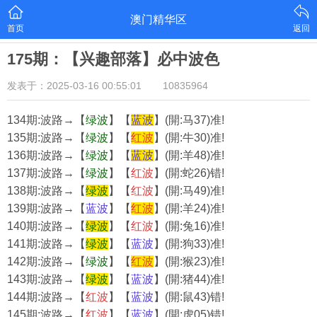
澳门精华区
首页
返回
175期：【兴趣部落】必中波色
发表于：2025-03-16 00:55:01
10835964
134期:波路→【
绿
波
】【
蓝
波
】(開:马37)准!
135期:波路→【
绿
波
】【
红
波
】(開:牛30)准!
136期:波路→【
绿
波
】【
蓝
波
】(開:羊48)准!
137期:波路→【
绿
波
】【
红
波
】(開:蛇26)错!
138期:波路→【
绿
波
】【
红
波
】(開:马49)准!
139期:波路→【
蓝
波
】【
红
波
】(開:羊24)准!
140期:波路→【
绿
波
】【
红
波
】(開:兔16)准!
141期:波路→【
绿
波
】【
蓝
波
】(開:狗33)准!
142期:波路→【
绿
波
】【
红
波
】(開:猴23)准!
143期:波路→【
绿
波
】【
蓝
波
】(開:猪44)准!
144期:波路→【
红
波
】【
蓝
波
】(開:鼠43)错!
145期:波路→【
红
波
】【
蓝
波
】(開:虎05)错!