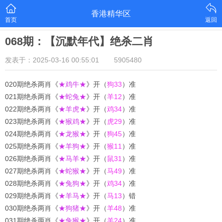
香港精华区
首页
返回
068期：【沉默年代】绝杀二肖
发表于：2025-03-16 00:55:01
5905480
020期绝杀两肖《
★鸡牛★
》开（
狗33
）准
021期绝杀两肖《
★蛇兔★
》开（
羊12
）准
022期绝杀两肖《
★羊虎★
》开（
鸡34
）准
023期绝杀两肖《
★猴鸡★
》开（
虎29
）准
024期绝杀两肖《
★龙猴★
》开（
狗45
）准
025期绝杀两肖《
★羊狗★
》开（
猴11
）准
026期绝杀两肖《
★马羊★
》开（
鼠31
）准
027期绝杀两肖《
★蛇猴★
》开（
马49
）准
028期绝杀两肖《
★兔狗★
》开（
鸡34
）准
029期绝杀两肖《
★羊马★
》开（
马13
）错
030期绝杀两肖《
★狗猪★
》开（
羊48
）准
031期绝杀两肖《
★兔猴★
》开（
羊24
）准