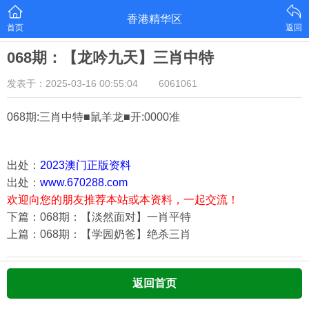
香港精华区
首页
返回
068期：【龙吟九天】三肖中特
发表于：2025-03-16 00:55:04
6061061
068期:三肖中特■鼠羊龙
■开:0000准
出处：
2023澳门正版资料
出处：
www.670288.com
欢迎向您的朋友推荐本站或本资料，一起交流！
下篇：068期：【淡然面对】一肖平特
上篇：068期：【学园奶爸】绝杀三肖
返回首页