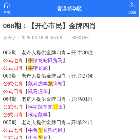
香港精华区
首页
返回
068期：【开心市民】金牌四肖
发表于：2025-03-16 00:55:06
5860186
062期：老奇人提供金牌四肖→开:牛30准
公式七肖
【
牛
猪龙蛇鼠兔马
】
公式四肖
【
牛
猪龙蛇
】
063期：老奇人提供金牌四肖→开:龙27准
公式七肖
【
鼠马虎羊
龙
狗蛇
】
公式四肖
【
鼠马虎羊
】
064期：老奇人提供金牌四肖→开:马01准
公式七肖
【
猴猪鼠羊蛇
马
兔
】
公式四肖
【
猴猪鼠羊
】
065期：老奇人提供金牌四肖→开:羊24准
公式七肖
【
牛兔
羊
龙狗虎鼠
】
公式四肖
【
牛兔
羊
龙
】