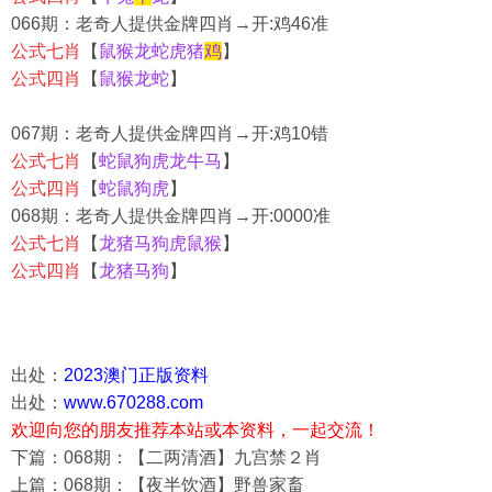
066期：老奇人提供金牌四肖→开:鸡46准
公式七肖
【
鼠猴龙蛇虎猪
鸡
】
公式四肖
【
鼠猴龙蛇
】
067期：老奇人提供金牌四肖→开:鸡10错
公式七肖
【
蛇鼠狗虎龙牛马
】
公式四肖
【
蛇鼠狗虎
】
068期：老奇人提供金牌四肖→开:0000准
公式七肖
【
龙猪马狗虎鼠猴
】
公式四肖
【
龙猪马狗
】
出处：
2023澳门正版资料
出处：
www.670288.com
欢迎向您的朋友推荐本站或本资料，一起交流！
下篇：068期：【二两清酒】九宫禁２肖
上篇：068期：【夜半饮酒】野兽家畜