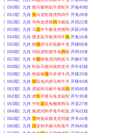
〖050期〗九肖:
猪马猴狗鼠牛虎蛇羊
:开兔40错
〖051期〗九肖:
兔
马龙蛇猪虎狗鸡牛
:开兔28准
〖052期〗九肖:
羊狗龙虎猪
鸡
马猴鼠
:开鸡22准
〖053期〗九肖:
马
鼠
羊牛猴龙虎猪狗
:开鼠19准
〖054期〗九肖:
猪龙鼠羊猴虎鸡牛
兔
:开兔16准
〖055期〗九肖:
狗
猪
虎马羊鼠猴牛龙
:开猪08准
〖056期〗九肖:
鸡鼠虎蛇猪羊兔
狗
猴
:开狗33准
〖057期〗九肖:
羊
猴
猪兔虎鸡狗鼠马
:开猴47准
〖058期〗九肖:
蛇鼠马猪鸡兔狗龙羊
:开牛42错
〖059期〗九肖:
狗鼠猴
猪
马羊虎牛鸡
:开猪20准
〖060期〗九肖:
猪
鼠兔鸡虎马狗牛羊
:开猪44准
〖061期〗九肖:
虎鼠狗马猴牛兔猪
鸡
:开鸡46准
〖062期〗九肖:
虎
牛
羊猪马兔龙鼠蛇
:开牛30准
〖063期〗九肖:
牛蛇
龙
鼠兔猴猪狗马
:开龙27准
〖064期〗九肖:
猴虎鸡狗羊兔牛蛇鼠
:开马01错
〖065期〗九肖:
羊
狗兔鼠猴龙虎鸡猪
:开羊24准
〖066期〗九肖:
鸡
龙狗羊猴马蛇兔牛
:开鸡46准