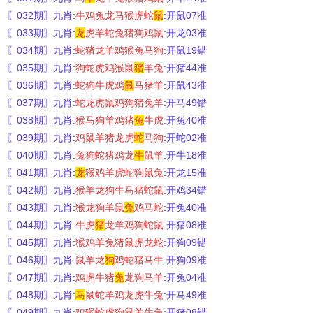
〖032期〗九肖:
牛鸡兔龙马猴虎蛇
鼠
:开鼠07准
〖033期〗九肖:
龙
虎羊蛇兔猪狗鸡鼠
:开龙03准
〖034期〗九肖:
蛇猪龙羊鸡猴兔马狗
:开鼠19错
〖035期〗九肖:
狗蛇虎鸡猴鼠
猪
羊兔
:开猪44准
〖036期〗九肖:
蛇狗牛虎鸡
鼠
马猪羊
:开鼠43准
〖037期〗九肖:
蛇龙虎鼠鸡狗猪兔羊
:开马49错
〖038期〗九肖:
猴马狗羊鸡猪
兔
牛虎
:开兔40准
〖039期〗九肖:
鸡鼠羊猪龙虎
蛇
马狗
:开蛇02准
〖040期〗九肖:
兔狗蛇猪鸡龙
牛
鼠羊
:开牛18准
〖041期〗九肖:
龙
猴鸡羊虎蛇狗鼠兔
:开龙15准
〖042期〗九肖:
猴羊龙狗牛马猪蛇鼠
:开鸡34错
〖043期〗九肖:
猴龙狗羊鼠
兔
鸡马蛇
:开兔40准
〖044期〗九肖:
牛虎
猪
龙羊鸡狗蛇鼠
:开猪08准
〖045期〗九肖:
猴鸡羊兔猪鼠虎龙蛇
:开狗09错
〖046期〗九肖:
鼠羊龙
狗
鸡蛇猪马牛
:开狗09准
〖047期〗九肖:
鸡虎牛猪
兔
龙狗马羊
:开兔04准
〖048期〗九肖:
马
鼠蛇羊鸡龙虎牛兔
:开马49准
〖049期〗九肖:
鸡猴蛇虎狗鼠羊牛兔
:开猪08错