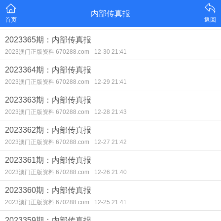
内部传真报
首页
返回
2023365期：内部传真报
2023澳门正版资料 670288.com
12-30 21:41
2023364期：内部传真报
2023澳门正版资料 670288.com
12-29 21:41
2023363期：内部传真报
2023澳门正版资料 670288.com
12-28 21:43
2023362期：内部传真报
2023澳门正版资料 670288.com
12-27 21:42
2023361期：内部传真报
2023澳门正版资料 670288.com
12-26 21:40
2023360期：内部传真报
2023澳门正版资料 670288.com
12-25 21:41
2023359期：内部传真报