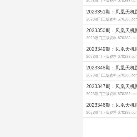
2023澳门正版资料 670288.co
2023351期：凤凰天机
2023澳门正版资料 670288.co
2023350期：凤凰天机
2023澳门正版资料 670288.co
2023349期：凤凰天机
2023澳门正版资料 670288.co
2023348期：凤凰天机
2023澳门正版资料 670288.co
2023347期：凤凰天机
2023澳门正版资料 670288.co
2023346期：凤凰天机
2023澳门正版资料 670288.co