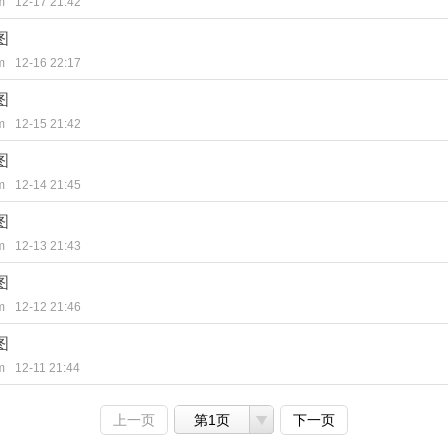
m
12-17 21:42
图
m
12-16 22:17
图
m
12-15 21:42
图
m
12-14 21:45
图
m
12-13 21:43
图
m
12-12 21:46
图
m
12-11 21:44
上一页
第1页
下一页