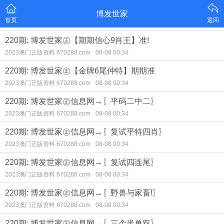
博发世家
首页
返回
220期: 博发世家㊣【期期信心9肖王】准!
2023澳门正版资料 670288.com
08-08 00:34
220期: 博发世家㊣【金牌6尾仲特】期期准
2023澳门正版资料 670288.com
08-08 00:34
220期: 博发世家㊣信息网→〖平码二中二〗
2023澳门正版资料 670288.com
08-08 00:34
220期: 博发世家㊣信息网→〖复试平特四肖〗
2023澳门正版资料 670288.com
08-08 00:34
220期: 博发世家㊣信息网→〖复试四连尾〗
2023澳门正版资料 670288.com
08-08 00:34
220期: 博发世家㊣信息网→〖野兽与家畜!〗
2023澳门正版资料 670288.com
08-08 00:34
220期: 博发世家㊣信息网→〖三个半单双〗