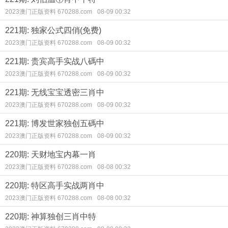
2023澳门正版资料 670288.com
08-09 00:32
221期: 独家公式四俏(免费)
2023澳门正版资料 670288.com
08-09 00:32
221期: 贵宾高手实战八碼中
2023澳门正版资料 670288.com
08-09 00:32
221期: 无线宝宝透密三肖中
2023澳门正版资料 670288.com
08-09 00:32
221期: 博发世家独创五碼中
2023澳门正版资料 670288.com
08-09 00:32
220期: 天财地宝内幕一肖
2023澳门正版资料 670288.com
08-08 00:32
220期: 特区高手实战两肖中
2023澳门正版资料 670288.com
08-08 00:32
220期: 神算独创三肖中特