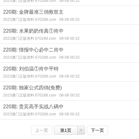
2023澳门正版资料 670288.com
08-08 00:32
220期: 金牌最准三俏救世主
2023澳门正版资料 670288.com
08-08 00:32
220期: 水果奶奶传真①肖中
2023澳门正版资料 670288.com
08-08 00:32
220期: 情报中心必中二肖中
2023澳门正版资料 670288.com
08-08 00:32
220期: 刘伯温①肖中平特
2023澳门正版资料 670288.com
08-08 00:32
220期: 独家公式四俏(免费)
2023澳门正版资料 670288.com
08-08 00:32
220期: 贵宾高手实战八碼中
2023澳门正版资料 670288.com
08-08 00:32
上一页
第1页
下一页