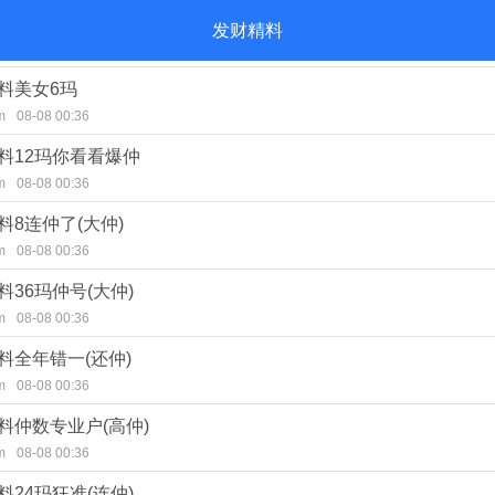
发财精料
来料美女6玛
m
08-08 00:36
来料12玛你看看爆仲
m
08-08 00:36
料8连仲了(大仲)
m
08-08 00:36
料36玛仲号(大仲)
m
08-08 00:36
来料全年错一(还仲)
m
08-08 00:36
来料仲数专业户(高仲)
m
08-08 00:36
料24玛狂准(连仲)