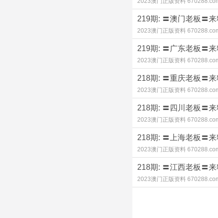
2023澳门正版资料 670288.co
219期: 〓澳门老板〓来
2023澳门正版资料 670288.co
219期: 〓广东老板〓来
2023澳门正版资料 670288.co
218期: 〓重庆老板〓
2023澳门正版资料 670288.co
218期: 〓四川老板〓
2023澳门正版资料 670288.co
218期: 〓上海老板〓来
2023澳门正版资料 670288.co
218期: 〓江西老板〓来
2023澳门正版资料 670288.co