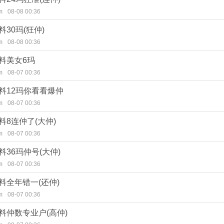
m
08-08 00:36
料30玛(狂仲)
m
08-08 00:36
来料美女6玛
m
08-07 00:36
来料12玛你看看爆仲
m
08-07 00:36
料8连仲了(大仲)
m
08-07 00:36
料36玛仲号(大仲)
m
08-07 00:36
来料全年错一(还仲)
m
08-07 00:36
来料仲数专业户(高仲)