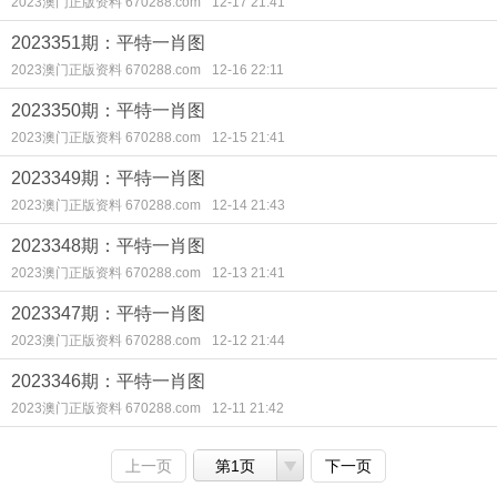
2023澳门正版资料 670288.com
12-17 21:41
2023351期：平特一肖图
2023澳门正版资料 670288.com
12-16 22:11
2023350期：平特一肖图
2023澳门正版资料 670288.com
12-15 21:41
2023349期：平特一肖图
2023澳门正版资料 670288.com
12-14 21:43
2023348期：平特一肖图
2023澳门正版资料 670288.com
12-13 21:41
2023347期：平特一肖图
2023澳门正版资料 670288.com
12-12 21:44
2023346期：平特一肖图
2023澳门正版资料 670288.com
12-11 21:42
上一页
第1页
下一页