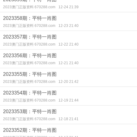
2023澳门正版资料 670288.com
12-24 21:39
2023358期：平特一肖图
2023澳门正版资料 670288.com
12-23 21:40
2023357期：平特一肖图
2023澳门正版资料 670288.com
12-22 21:40
2023356期：平特一肖图
2023澳门正版资料 670288.com
12-21 21:40
2023355期：平特一肖图
2023澳门正版资料 670288.com
12-20 21:42
2023354期：平特一肖图
2023澳门正版资料 670288.com
12-19 21:44
2023353期：平特一肖图
2023澳门正版资料 670288.com
12-18 21:41
2023352期：平特一肖图