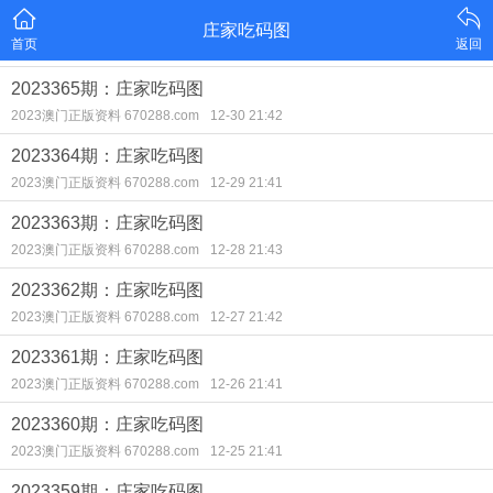
庄家吃码图
首页
返回
2023365期：庄家吃码图
2023澳门正版资料 670288.com
12-30 21:42
2023364期：庄家吃码图
2023澳门正版资料 670288.com
12-29 21:41
2023363期：庄家吃码图
2023澳门正版资料 670288.com
12-28 21:43
2023362期：庄家吃码图
2023澳门正版资料 670288.com
12-27 21:42
2023361期：庄家吃码图
2023澳门正版资料 670288.com
12-26 21:41
2023360期：庄家吃码图
2023澳门正版资料 670288.com
12-25 21:41
2023359期：庄家吃码图