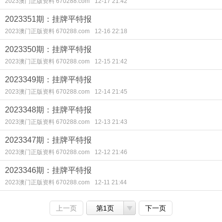
2023澳门正版资料 670288.com
12-17 21:42
2023351期：挂牌平特报
2023澳门正版资料 670288.com
12-16 22:18
2023350期：挂牌平特报
2023澳门正版资料 670288.com
12-15 21:42
2023349期：挂牌平特报
2023澳门正版资料 670288.com
12-14 21:45
2023348期：挂牌平特报
2023澳门正版资料 670288.com
12-13 21:43
2023347期：挂牌平特报
2023澳门正版资料 670288.com
12-12 21:46
2023346期：挂牌平特报
2023澳门正版资料 670288.com
12-11 21:44
上一页
第1页
下一页