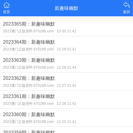
新趣味幽默
首页
返回
2023365期：新趣味幽默
2023澳门正版资料 670288.com
12-30 21:42
2023364期：新趣味幽默
2023澳门正版资料 670288.com
12-29 21:41
2023363期：新趣味幽默
2023澳门正版资料 670288.com
12-28 21:44
2023362期：新趣味幽默
2023澳门正版资料 670288.com
12-27 21:42
2023361期：新趣味幽默
2023澳门正版资料 670288.com
12-26 21:41
2023360期：新趣味幽默
2023澳门正版资料 670288.com
12-25 21:41
2023359期：新趣味幽默