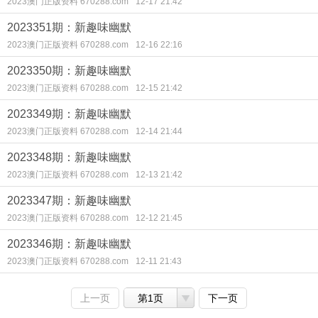
2023澳门正版资料 670288.com
12-17 21:42
2023351期：新趣味幽默
2023澳门正版资料 670288.com
12-16 22:16
2023350期：新趣味幽默
2023澳门正版资料 670288.com
12-15 21:42
2023349期：新趣味幽默
2023澳门正版资料 670288.com
12-14 21:44
2023348期：新趣味幽默
2023澳门正版资料 670288.com
12-13 21:42
2023347期：新趣味幽默
2023澳门正版资料 670288.com
12-12 21:45
2023346期：新趣味幽默
2023澳门正版资料 670288.com
12-11 21:43
上一页
第1页
下一页