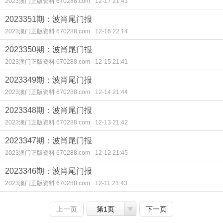
2023澳门正版资料 670288.com
12-17 21:41
2023351期：波肖尾门报
2023澳门正版资料 670288.com
12-16 22:14
2023350期：波肖尾门报
2023澳门正版资料 670288.com
12-15 21:41
2023349期：波肖尾门报
2023澳门正版资料 670288.com
12-14 21:44
2023348期：波肖尾门报
2023澳门正版资料 670288.com
12-13 21:42
2023347期：波肖尾门报
2023澳门正版资料 670288.com
12-12 21:45
2023346期：波肖尾门报
2023澳门正版资料 670288.com
12-11 21:43
上一页
第1页
下一页