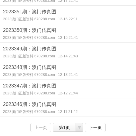
2023澳门正版资料 670288.com
12-17 21:41
2023351期：澳门传真图
2023澳门正版资料 670288.com
12-16 22:11
2023350期：澳门传真图
2023澳门正版资料 670288.com
12-15 21:41
2023349期：澳门传真图
2023澳门正版资料 670288.com
12-14 21:43
2023348期：澳门传真图
2023澳门正版资料 670288.com
12-13 21:41
2023347期：澳门传真图
2023澳门正版资料 670288.com
12-12 21:44
2023346期：澳门传真图
2023澳门正版资料 670288.com
12-11 21:42
上一页
第1页
下一页