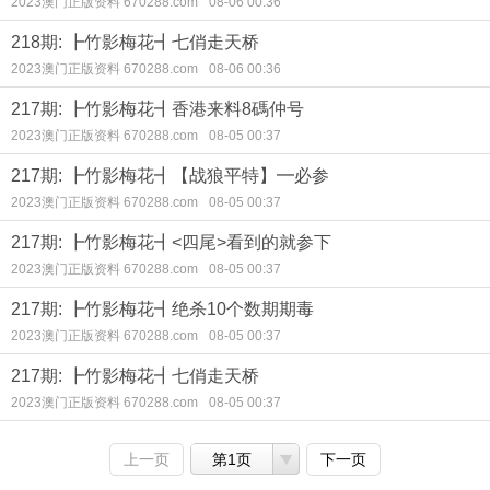
2023澳门正版资料 670288.com
08-06 00:36
218期: ┣竹影梅花┫七俏走天桥
2023澳门正版资料 670288.com
08-06 00:36
217期: ┣竹影梅花┫香港来料8碼仲号
2023澳门正版资料 670288.com
08-05 00:37
217期: ┣竹影梅花┫【战狼平特】━必参
2023澳门正版资料 670288.com
08-05 00:37
217期: ┣竹影梅花┫<四尾>看到的就参下
2023澳门正版资料 670288.com
08-05 00:37
217期: ┣竹影梅花┫绝杀10个数期期毒
2023澳门正版资料 670288.com
08-05 00:37
217期: ┣竹影梅花┫七俏走天桥
2023澳门正版资料 670288.com
08-05 00:37
上一页
第1页
下一页