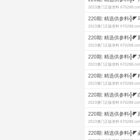
2023澳门正版资料 670288.co
220期: 精选供参料
2023澳门正版资料 670288.co
220期: 精选供参料╬
2023澳门正版资料 670288.co
220期: 精选供参料
2023澳门正版资料 670288.co
220期: 精选供参料
2023澳门正版资料 670288.co
220期: 精选供参料╬
2023澳门正版资料 670288.co
220期: 精选供参料╬
2023澳门正版资料 670288.co
220期: 精选供参料╬