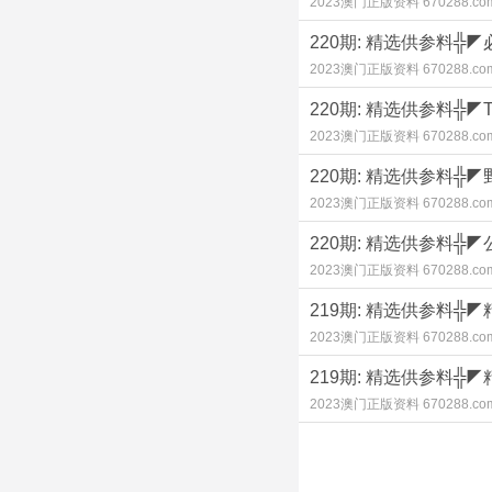
2023澳门正版资料 670288.co
220期: 精选供参料╬
2023澳门正版资料 670288.co
220期: 精选供参料╬
2023澳门正版资料 670288.co
220期: 精选供参料
2023澳门正版资料 670288.co
220期: 精选供参料╬
2023澳门正版资料 670288.co
219期: 精选供参料
2023澳门正版资料 670288.co
219期: 精选供参料
2023澳门正版资料 670288.co