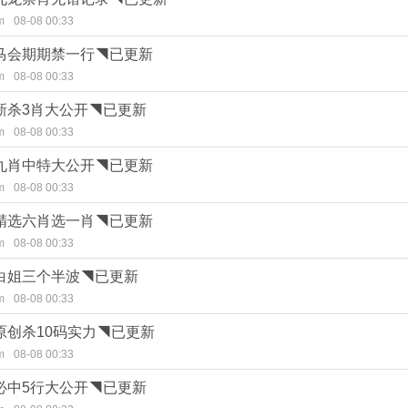
m
08-08 00:33
╬◤马会期期禁一行◥已更新
m
08-08 00:33
◤新杀3肖大公开◥已更新
m
08-08 00:33
╬◤九肖中特大公开◥已更新
m
08-08 00:33
╬◤精选六肖选一肖◥已更新
m
08-08 00:33
◤白姐三个半波◥已更新
m
08-08 00:33
◤原创杀10码实力◥已更新
m
08-08 00:33
◤必中5行大公开◥已更新