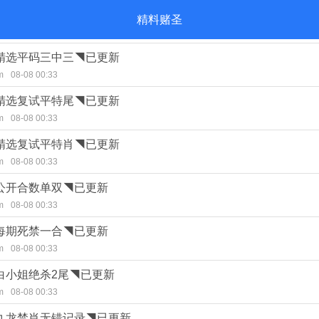
精料赌圣
╬◤精选平码三中三◥已更新
m
08-08 00:33
╬◤精选复试平特尾◥已更新
m
08-08 00:33
╬◤精选复试平特肖◥已更新
m
08-08 00:33
◤公开合数单双◥已更新
m
08-08 00:33
◤每期死禁一合◥已更新
m
08-08 00:33
◤白小姐绝杀2尾◥已更新
m
08-08 00:33
╬◤九龙禁肖无错记录◥已更新