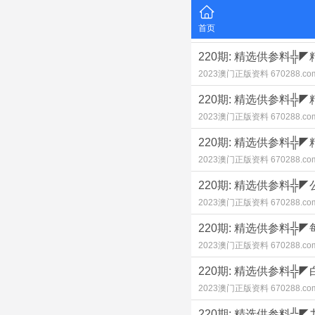
首页
220期: 精选供参料
2023澳门正版资料 670288.co
220期: 精选供参料
2023澳门正版资料 670288.co
220期: 精选供参料
2023澳门正版资料 670288.co
220期: 精选供参料╬
2023澳门正版资料 670288.co
220期: 精选供参料╬
2023澳门正版资料 670288.co
220期: 精选供参料╬
2023澳门正版资料 670288.co
220期: 精选供参料