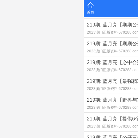
首页
219期: 蓝月亮【期
2023澳门正版资料 670288.co
219期: 蓝月亮【期
2023澳门正版资料 670288.co
219期: 蓝月亮【必中
2023澳门正版资料 670288.co
219期: 蓝月亮【最
2023澳门正版资料 670288.co
219期: 蓝月亮【野
2023澳门正版资料 670288.co
219期: 蓝月亮【提供
2023澳门正版资料 670288.co
219期: 蓝月亮【公开