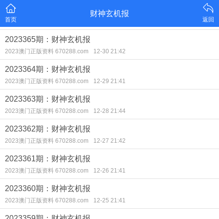
财神玄机报
首页
返回
2023365期：财神玄机报
2023澳门正版资料 670288.com
12-30 21:42
2023364期：财神玄机报
2023澳门正版资料 670288.com
12-29 21:41
2023363期：财神玄机报
2023澳门正版资料 670288.com
12-28 21:44
2023362期：财神玄机报
2023澳门正版资料 670288.com
12-27 21:42
2023361期：财神玄机报
2023澳门正版资料 670288.com
12-26 21:41
2023360期：财神玄机报
2023澳门正版资料 670288.com
12-25 21:41
2023359期：财神玄机报