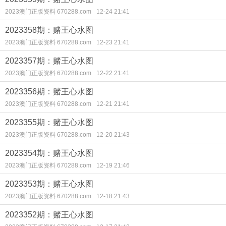
2023澳门正版资料 670288.com
12-24 21:41
2023358期：赌王心水图
2023澳门正版资料 670288.com
12-23 21:41
2023357期：赌王心水图
2023澳门正版资料 670288.com
12-22 21:41
2023356期：赌王心水图
2023澳门正版资料 670288.com
12-21 21:41
2023355期：赌王心水图
2023澳门正版资料 670288.com
12-20 21:43
2023354期：赌王心水图
2023澳门正版资料 670288.com
12-19 21:46
2023353期：赌王心水图
2023澳门正版资料 670288.com
12-18 21:43
2023352期：赌王心水图