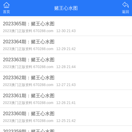
赌王心水图
首页
返回
2023365期：赌王心水图
2023澳门正版资料 670288.com
12-30 21:43
2023364期：赌王心水图
2023澳门正版资料 670288.com
12-29 21:42
2023363期：赌王心水图
2023澳门正版资料 670288.com
12-28 21:44
2023362期：赌王心水图
2023澳门正版资料 670288.com
12-27 21:43
2023361期：赌王心水图
2023澳门正版资料 670288.com
12-26 21:41
2023360期：赌王心水图
2023澳门正版资料 670288.com
12-25 21:42
2023359期：赌王心水图