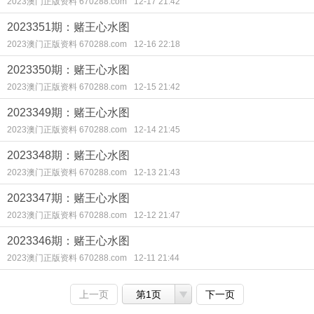
2023澳门正版资料 670288.com
12-17 21:42
2023351期：赌王心水图
2023澳门正版资料 670288.com
12-16 22:18
2023350期：赌王心水图
2023澳门正版资料 670288.com
12-15 21:42
2023349期：赌王心水图
2023澳门正版资料 670288.com
12-14 21:45
2023348期：赌王心水图
2023澳门正版资料 670288.com
12-13 21:43
2023347期：赌王心水图
2023澳门正版资料 670288.com
12-12 21:47
2023346期：赌王心水图
2023澳门正版资料 670288.com
12-11 21:44
上一页
第1页
下一页